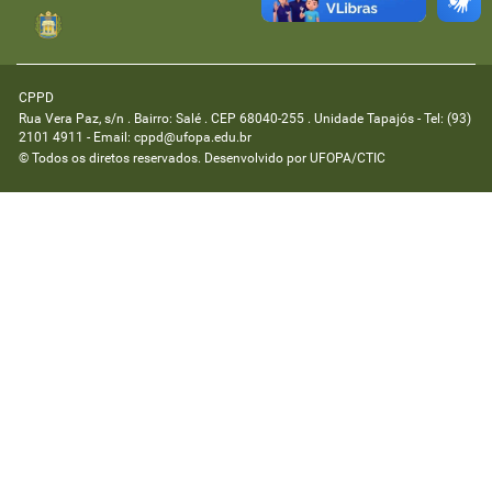
CPPD
Rua Vera Paz, s/n . Bairro: Salé . CEP 68040-255 . Unidade Tapajós - Tel: (93)
2101 4911 - Email: cppd@ufopa.edu.br
© Todos os diretos reservados. Desenvolvido por
UFOPA/CTIC