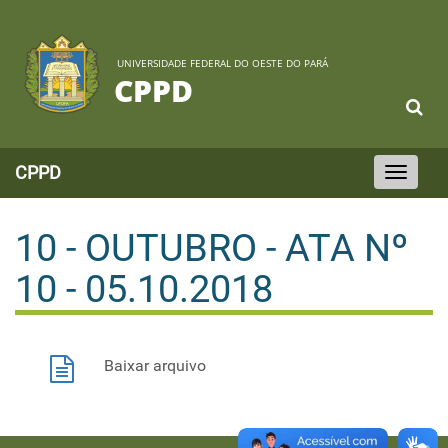
UNIVERSIDADE FEDERAL DO OESTE DO PARÁ
CPPD
CPPD
Toggle
navigation
10 - OUTUBRO - ATA Nº
10 - 05.10.2018
Baixar arquivo