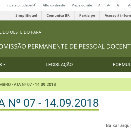
Ir para o rodapé
[4]
Alto contraste
Mapa do site
A
A-
A+
A
Simplifique!
Comunica BR
Participe
Acesso à infor
L DO OESTE DO PARÁ
OMISSÃO PERMANENTE DE PESSOAL DOCENT
OS
LEGISLAÇÃO
FORMUL
MBRO - ATA Nº 07 - 14.09.2018
 Nº 07 - 14.09.2018
Baixar arqu