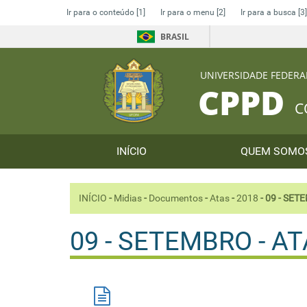
Ir para o conteúdo
[1]
Ir para o menu
[2]
Ir para a busca
[3]
BRASIL
UNIVERSIDADE FEDERA
CPPD
C
INÍCIO
QUEM SOM
INÍCIO
-
Midias
-
Documentos
-
Atas
-
2018
-
09 - SETE
09 - SETEMBRO - ATA