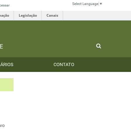
Select Language
▼
cessar
mação
Legislação
Canais
E
ÁRIOS
CONTATO
ivo