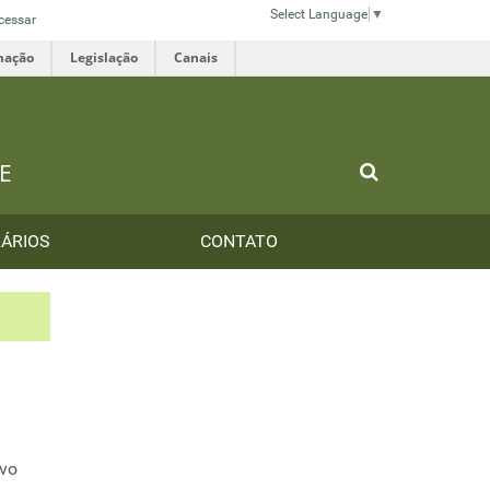
Select Language
▼
cessar
mação
Legislação
Canais
E
ÁRIOS
CONTATO
ivo