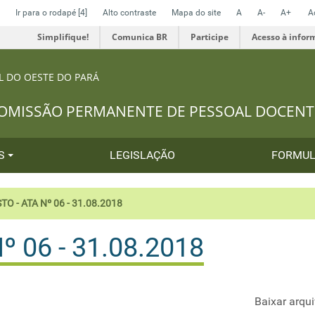
Ir para o rodapé
[4]
Alto contraste
Mapa do site
A
A-
A+
A
Simplifique!
Comunica BR
Participe
Acesso à infor
L DO OESTE DO PARÁ
OMISSÃO PERMANENTE DE PESSOAL DOCENT
OS
LEGISLAÇÃO
FORMUL
TO - ATA Nº 06 - 31.08.2018
º 06 - 31.08.2018
Baixar arqu