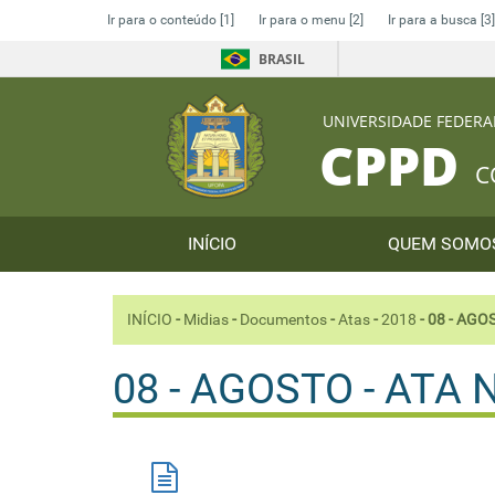
Ir para o conteúdo
[1]
Ir para o menu
[2]
Ir para a busca
[3]
BRASIL
UNIVERSIDADE FEDERA
CPPD
C
INÍCIO
QUEM SOM
INÍCIO
-
Midias
-
Documentos
-
Atas
-
2018
-
08 - AGOS
08 - AGOSTO - ATA N