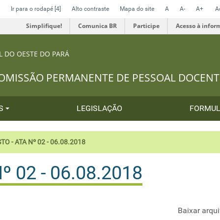
Ir para o rodapé
[4]
Alto contraste
Mapa do site
A
A-
A+
A
Simplifique!
Comunica BR
Participe
Acesso à infor
L DO OESTE DO PARÁ
OMISSÃO PERMANENTE DE PESSOAL DOCENT
OS
LEGISLAÇÃO
FORMUL
TO - ATA Nº 02 - 06.08.2018
º 02 - 06.08.2018
Baixar arqu