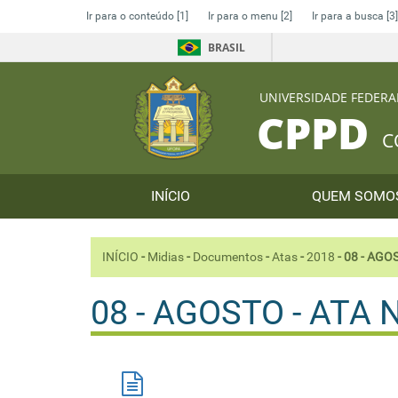
Ir para o conteúdo
[1]
Ir para o menu
[2]
Ir para a busca
[3]
BRASIL
UNIVERSIDADE FEDERA
CPPD
C
INÍCIO
QUEM SOM
INÍCIO
-
Midias
-
Documentos
-
Atas
-
2018
-
08 - AGOS
08 - AGOSTO - ATA N