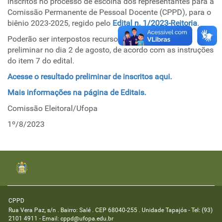
inscritos no processo de escolha dos representantes para a
Comissão Permanente de Pessoal Docente (CPPD), para o
biênio 2023-2025, regido pelo
Edital n. 1/2023-Reitoria
.
Poderão ser interpostos recursos contra o resultado
preliminar no dia 2 de agosto, de acordo com as instruções
do item 7 do edital.
Acesse o resultado preliminar de inscritos aqui.
Mais informações na página de Editais.
Comissão Eleitoral/Ufopa
1º/8/2023
CPPD
Rua Vera Paz, s/n . Bairro: Salé . CEP 68040-255 . Unidade Tapajós - Tel: (93)
2101 4911 - Email: cppd@ufopa.edu.br