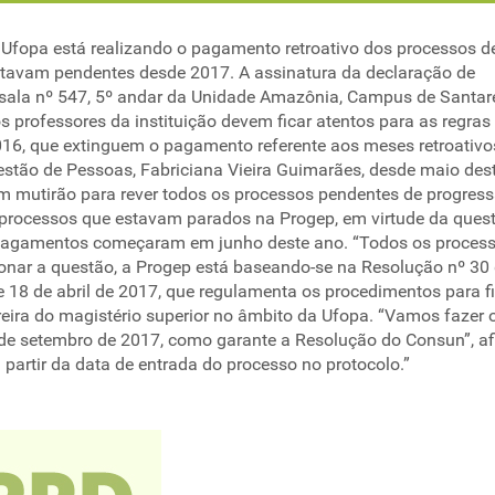
 Ufopa está realizando o pagamento retroativo dos processos d
estavam pendentes desde 2017. A assinatura da declaração de
 sala nº 547, 5º andar da Unidade Amazônia, Campus de Santar
s professores da instituição devem ficar atentos para as regras
16, que extinguem o pagamento referente aos meses retroativos
Gestão de Pessoas, Fabriciana Vieira Guimarães, desde maio des
um mutirão para rever todos os processos pendentes de progres
 processos que estavam parados na Progep, em virtude da ques
s pagamentos começaram em junho deste ano. “Todos os proces
ionar a questão, a Progep está baseando-se na Resolução nº 30
 18 de abril de 2017, que regulamenta os procedimentos para f
eira do magistério superior no âmbito da Ufopa. “Vamos fazer 
 de setembro de 2017, como garante a Resolução do Consun”, a
partir da data de entrada do processo no protocolo.”