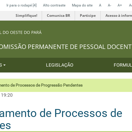
Ir para o rodapé
[4]
Alto contraste
Mapa do site
A
A-
A+
A
Simplifique!
Comunica BR
Participe
Acesso à infor
L DO OESTE DO PARÁ
OMISSÃO PERMANENTE DE PESSOAL DOCENT
OS
LEGISLAÇÃO
FORMUL
ento de Processos de Progressão Pendentes
 19:20
gamento de Processos de
es