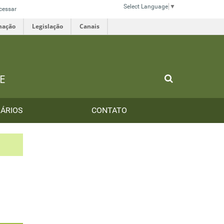
Select Language
▼
cessar
mação
Legislação
Canais
E
ÁRIOS
CONTATO