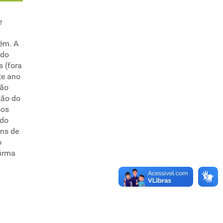
e
ém. A
 do
 (fora
te ano
são
tão do
sos
 do
ins de
o
firma