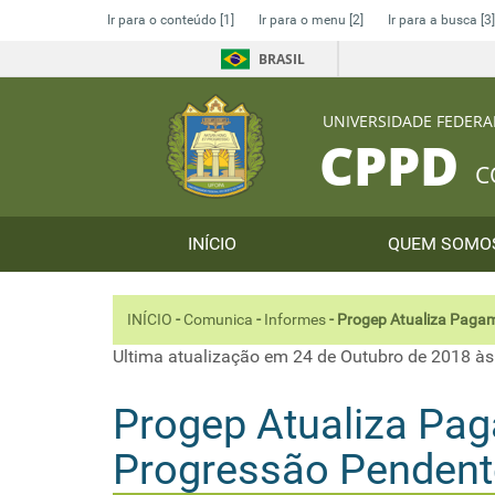
Ir para o conteúdo
[1]
Ir para o menu
[2]
Ir para a busca
[3]
BRASIL
UNIVERSIDADE FEDERA
CPPD
C
INÍCIO
QUEM SOM
INÍCIO
-
Comunica
-
Informes
-
Progep Atualiza Pagam
Ultima atualização em 24 de Outubro de 2018 às
Progep Atualiza Pa
Progressão Pendent